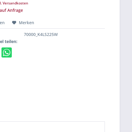
l. Versandkosten
 auf Anfrage
hen
Merken
70000_K4LS225W
el teilen: