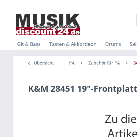
Git & Bass
Tasten & Akkordeon
Drums
Sa
Übersicht
PA
Zubehör für PA
S
K&M 28451 19"-Frontplat