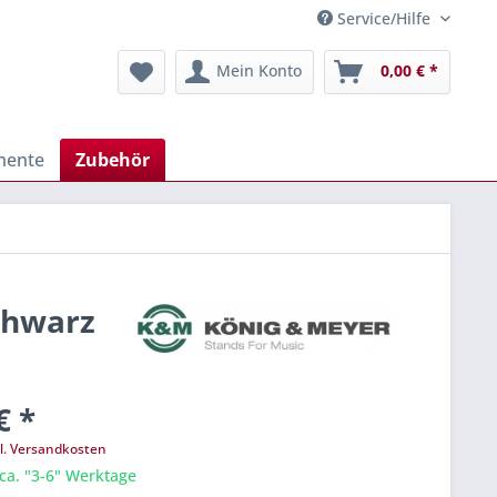
Service/Hilfe
Mein Konto
0,00 € *
mente
Zubehör
chwarz
€ *
l. Versandkosten
 ca. "3-6" Werktage