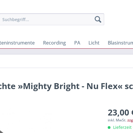
iteninstrumente
Recording
PA
Licht
Blasinstru
te »Mighty Bright - Nu Flex« s
23,00 
inkl. MwSt.
zzg
Lieferzeit