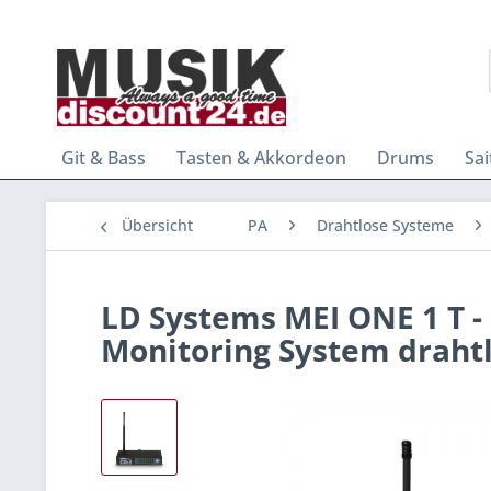
Git & Bass
Tasten & Akkordeon
Drums
Sa
Übersicht
PA
Drahtlose Systeme
LD Systems MEI ONE 1 T -
Monitoring System draht