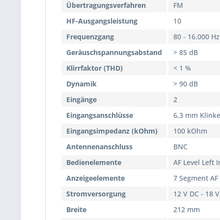
Übertragungsverfahren
FM
HF-Ausgangsleistung
10
Frequenzgang
80 - 16.000 Hz
Geräuschspannungsabstand
> 85 dB
Klirrfaktor (THD)
< 1 %
Dynamik
> 90 dB
Eingänge
2
Eingangsanschlüsse
6,3 mm Klinke
Eingangsimpedanz (kOhm)
100 kOhm
Antennenanschluss
BNC
Bedienelemente
AF Level Left
Anzeigeelemente
7 Segment AF I
Stromversorgung
12 V DC - 18 V
Breite
212 mm