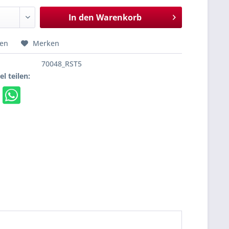
In den
Warenkorb
hen
Merken
70048_RST5
el teilen: