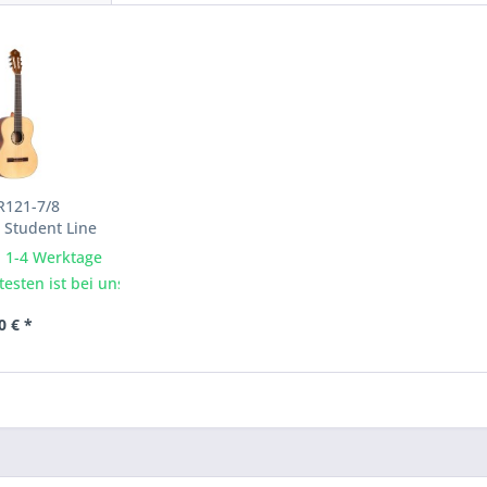
R121-7/8
 Student Line
a. 1-4 Werktage
esten ist bei uns im Laden möglich.
0 € *