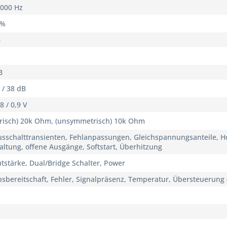
0000 Hz
 %
B
B
 / 38 dB
,8 / 0,9 V
risch) 20k Ohm, (unsymmetrisch) 10k Ohm
usschalttransienten, Fehlanpassungen, Gleichspannungsanteile, H
altung, offene Ausgänge, Softstart, Überhitzung
utstärke, Dual/Bridge Schalter, Power
bsbereitschaft, Fehler, Signalpräsenz, Temperatur, Übersteuerung (