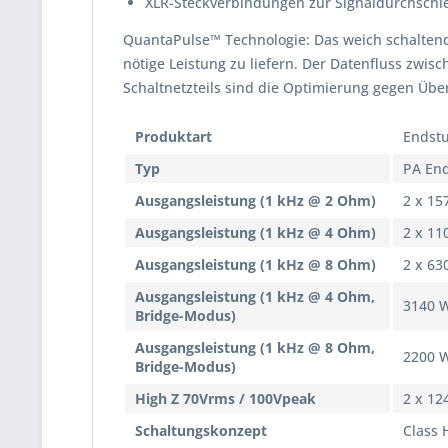
XLR-Steckverbindungen zur Signaldurchschl
QuantaPulse™ Technologie: Das weich schaltend
nötige Leistung zu liefern. Der Datenfluss zwis
Schaltnetzteils sind die Optimierung gegen Üb
Produktart
Endst
Typ
PA En
Ausgangsleistung (1 kHz @ 2 Ohm)
2 x 15
Ausgangsleistung (1 kHz @ 4 Ohm)
2 x 11
Ausgangsleistung (1 kHz @ 8 Ohm)
2 x 63
Ausgangsleistung (1 kHz @ 4 Ohm,
3140 
Bridge-Modus)
Ausgangsleistung (1 kHz @ 8 Ohm,
2200 
Bridge-Modus)
High Z 70Vrms / 100Vpeak
2 x 12
Schaltungskonzept
Class 