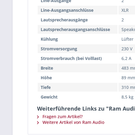
Line-Ausgänge
2
Line-Ausgangsanschlüsse
XLR
Lautsprecherausgänge
2
Lautsprecherausgangsanschlüsse
Speak
Kühlung
Lüfter
Stromversorgung
230 V
Stromverbrauch (bei Volllast)
6,2 A
Breite
483 m
Höhe
89 m
Tiefe
310 m
Gewicht
8,5 kg
Weiterführende Links zu "Ram Audio
Fragen zum Artikel?
Weitere Artikel von Ram Audio