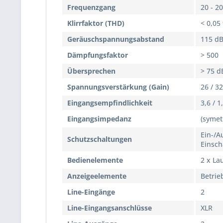
Frequenzgang
20 - 2
Klirrfaktor (THD)
< 0,05
Geräuschspannungsabstand
115 d
Dämpfungsfaktor
> 500
Übersprechen
> 75 d
Spannungsverstärkung (Gain)
26 / 32
Eingangsempfindlichkeit
3,6 / 1
Eingangsimpedanz
(symet
Ein-/A
Schutzschaltungen
Einsch
Bedienelemente
2 x La
Anzeigeelemente
Betrie
Line-Eingänge
2
Line-Eingangsanschlüsse
XLR