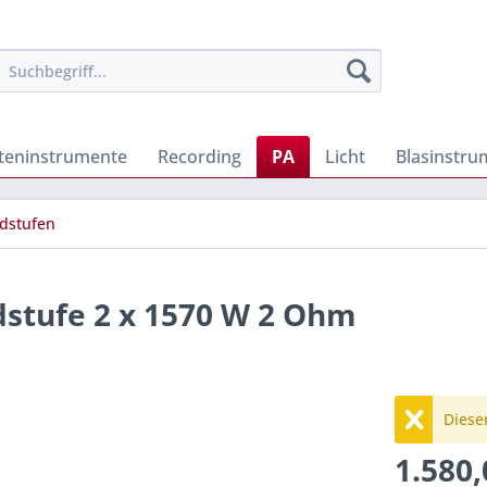
iteninstrumente
Recording
PA
Licht
Blasinstru
dstufen
dstufe 2 x 1570 W 2 Ohm
Dieser
1.580,