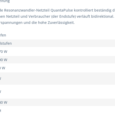
eifung
e Resonanzwandler-Netzteil QuantaPulse kontrolliert beständig d
chen Netzteil und Verbraucher (der Endstufe) verläuft bidirektion
erspannungen und die hohe Zuverlässigkeit.
ufen
dstufen
70 W
00 W
0 W
W
W
40 W
H